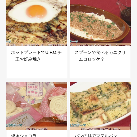
ホットプレートでU.F.O.チ
スプーンで食べるカニクリ
ー玉お好み焼き
ームコロッケ？
焼きショコラ
パンの耳でマヌルパン