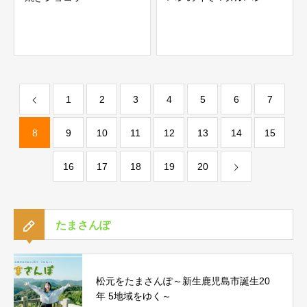
1
2
3
4
5
6
7
8
9
10
11
12
13
14
15
16
17
18
19
20
たまさんぽ
松元をたまさんぽ～新生鹿児島市誕生20
年 5地域をゆく～