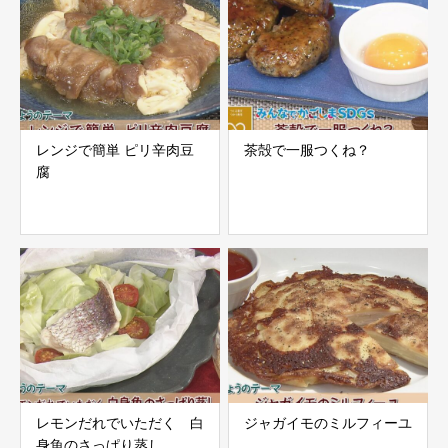
レンジで簡単 ピリ辛肉豆
茶殻で一服つくね？
腐
レモンだれでいただく 白
ジャガイモのミルフィーユ
身魚のさっぱり蒸し