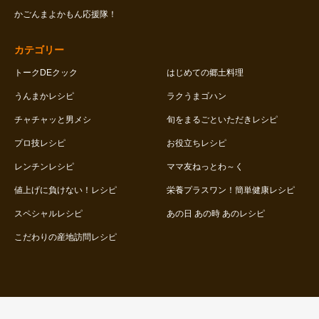
かごんまよかもん応援隊！
カテゴリー
トークDEクック
はじめての郷土料理
うんまかレシピ
ラクうまゴハン
チャチャッと男メシ
旬をまるごといただきレシピ
プロ技レシピ
お役立ちレシピ
レンチンレシピ
ママ友ねっとわ～く
値上げに負けない！レシピ
栄養プラスワン！簡単健康レシピ
スペシャルレシピ
あの日 あの時 あのレシピ
こだわりの産地訪問レシピ