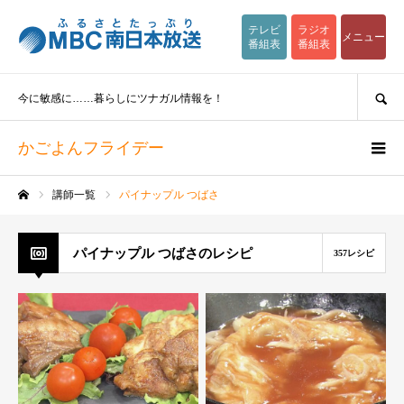
テレビ
ラジオ
メニュー
番組表
番組表
SEARCH
今に敏感に……暮らしにツナガル情報を！
かごよんフライデー
講師一覧
パイナップル つばさ
ホーム
パイナップル つばさのレシピ
357レシピ