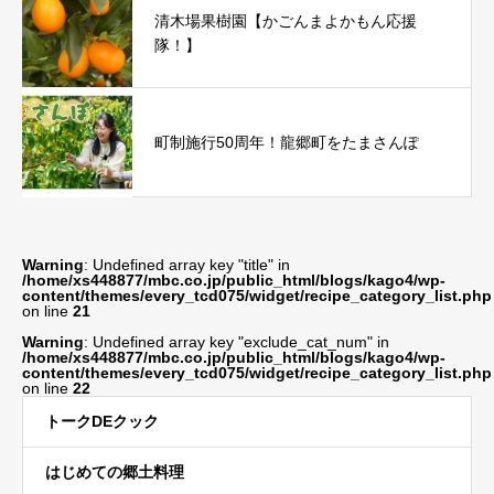
清木場果樹園【かごんまよかもん応援
隊！】
町制施行50周年！龍郷町をたまさんぽ
Warning
: Undefined array key "title" in
/home/xs448877/mbc.co.jp/public_html/blogs/kago4/wp-
content/themes/every_tcd075/widget/recipe_category_list.php
on line
21
Warning
: Undefined array key "exclude_cat_num" in
/home/xs448877/mbc.co.jp/public_html/blogs/kago4/wp-
content/themes/every_tcd075/widget/recipe_category_list.php
on line
22
トークDEクック
はじめての郷土料理