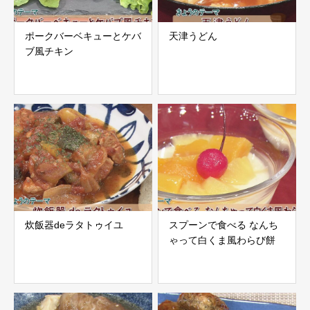
ポークバーベキューとケバ
天津うどん
ブ風チキン
炊飯器deラタトゥイユ
スプーンで食べる なんち
ゃって白くま風わらび餅