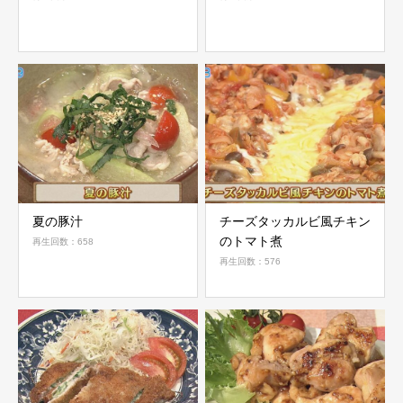
夏の豚汁
チーズタッカルビ風チキン
のトマト煮
再生回数：658
再生回数：576