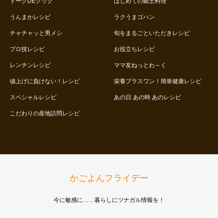
トークDEクック
はじめての郷土料理
うんまかレシピ
ラクうまゴハン
チャチャッと男メシ
旬をまるごといただきレシピ
プロ技レシピ
お役立ちレシピ
レンチンレシピ
ママ友ねっとわ～く
値上げに負けない！レシピ
栄養プラスワン！簡単健康レシピ
スペシャルレシピ
あの日 あの時 あのレシピ
こだわりの産地訪問レシピ
かごよんフライデー
今に敏感に……暮らしにツナガル情報を！