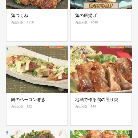
鶏つくね
鶏の唐揚げ
再生回数：1118
再生回数：1098
餅のベーコン巻き
地酒で作る鶏の照り焼
再生回数：292
再生回数：346