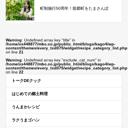
町制施行50周年！龍郷町をたまさんぽ
Warning
: Undefined array key "title" in
/home/xs448877/mbc.co.jp/public_html/blogs/kago4/wp-
content/themes/every_tcd075/widget/recipe_category_list.php
on line
21
Warning
: Undefined array key "exclude_cat_num" in
/home/xs448877/mbc.co.jp/public_html/blogs/kago4/wp-
content/themes/every_tcd075/widget/recipe_category_list.php
on line
22
トークDEクック
はじめての郷土料理
うんまかレシピ
ラクうまゴハン