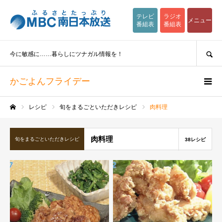
テレビ
ラジオ
メニュー
番組表
番組表
SEARCH
今に敏感に……暮らしにツナガル情報を！
かごよんフライデー
レシピ
旬をまるごといただきレシピ
肉料理
ホーム
肉料理
旬をまるごといただきレシピ
38レシピ