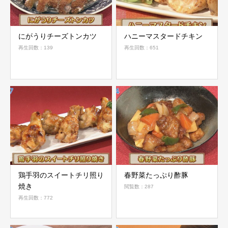
にがうりチーズトンカツ
ハニーマスタードチキン
再生回数：139
再生回数：651
鶏手羽のスイートチリ照り
春野菜たっぷり酢豚
焼き
閲覧数：287
再生回数：772