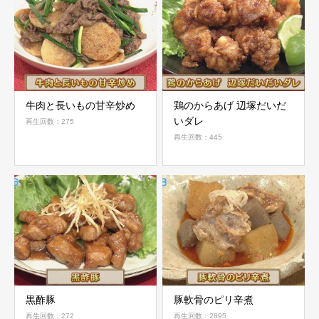
牛肉と長いもの甘辛炒め
鶏のからあげ 辺塚だいだ
いダレ
再生回数：275
再生回数：445
黒酢豚
豚軟骨のピリ辛煮
再生回数：272
再生回数：2895