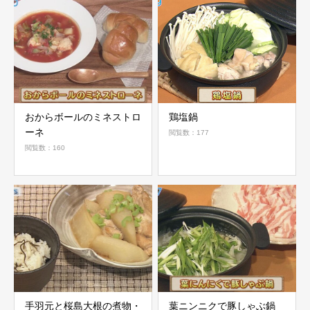
おからボールのミネストロ
鶏塩鍋
ーネ
閲覧数：177
閲覧数：160
手羽元と桜島大根の煮物・
葉ニンニクで豚しゃぶ鍋