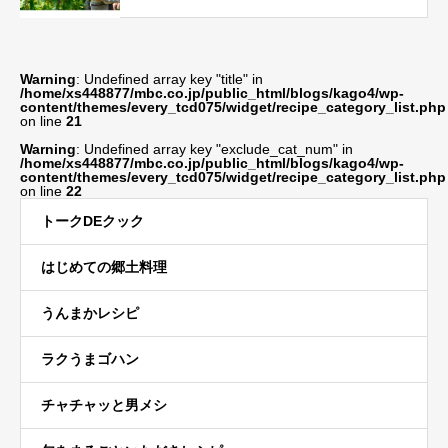
Warning
: Undefined array key "title" in
/home/xs448877/mbc.co.jp/public_html/blogs/kago4/wp-
content/themes/every_tcd075/widget/recipe_category_list.php
on line
21
Warning
: Undefined array key "exclude_cat_num" in
/home/xs448877/mbc.co.jp/public_html/blogs/kago4/wp-
content/themes/every_tcd075/widget/recipe_category_list.php
on line
22
トークDEクック
はじめての郷土料理
うんまかレシピ
ラクうまゴハン
チャチャッと男メシ