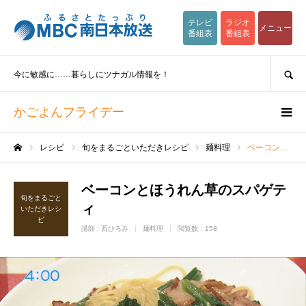
テレビ
ラジオ
メニュー
番組表
番組表
SEARCH
今に敏感に……暮らしにツナガル情報を！
かごよんフライデー
レシピ
旬をまるごといただきレシピ
麺料理
ベーコンとほうれん草のスパゲティ
ホーム
ベーコンとほうれん草のスパゲテ
旬をまるごと
ィ
いただきレシ
ピ
講師 :
西ひろみ
麺料理
閲覧数：158