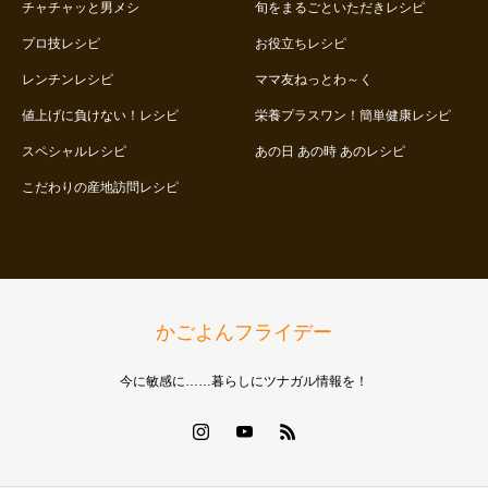
チャチャッと男メシ
旬をまるごといただきレシピ
プロ技レシピ
お役立ちレシピ
レンチンレシピ
ママ友ねっとわ～く
値上げに負けない！レシピ
栄養プラスワン！簡単健康レシピ
スペシャルレシピ
あの日 あの時 あのレシピ
こだわりの産地訪問レシピ
かごよんフライデー
今に敏感に……暮らしにツナガル情報を！