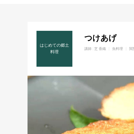
ホーム
つけあげ
はじめての郷土
講師 :
芝 香織
魚料理
閲
料理