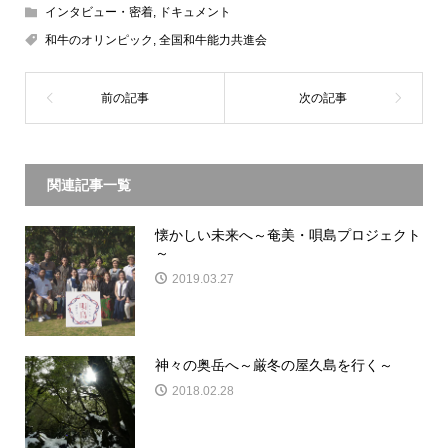
インタビュー・密着
,
ドキュメント
和牛のオリンピック
,
全国和牛能力共進会
関連記事一覧
懐かしい未来へ～奄美・唄島プロジェクト
～
2019.03.27
神々の奥岳へ～厳冬の屋久島を行く～
2018.02.28