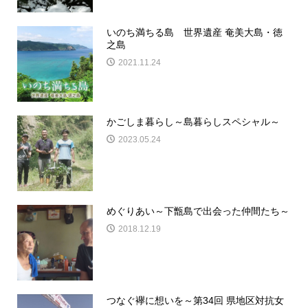
いのち満ちる島 世界遺産 奄美大島・徳
之島
2021.11.24
かごしま暮らし～島暮らしスペシャル～
2023.05.24
めぐりあい～下甑島で出会った仲間たち～
2018.12.19
つなぐ襷に想いを～第34回 県地区対抗女