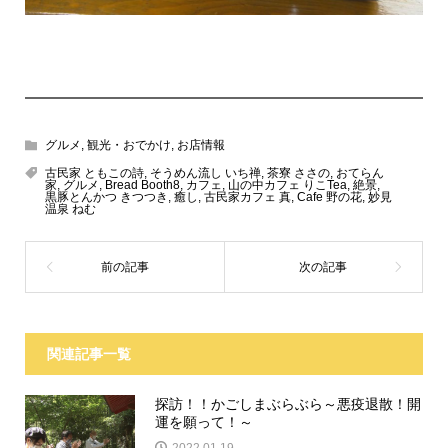
グルメ
,
観光・おでかけ
,
お店情報
古民家 ともこの詩
,
そうめん流し いち禅
,
茶寮 ささの
,
おてらん
家
,
グルメ
,
Bread Booth8
,
カフェ
,
山の中カフェ りこTea
,
絶景
,
黒豚とんかつ きつつき
,
癒し
,
古民家カフェ 真
,
Cafe 野の花
,
妙見
温泉 ねむ
関連記事一覧
探訪！！かごしまぶらぶら～悪疫退散！開
運を願って！～
2022.01.19