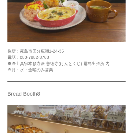
住所：霧島市国分広瀬1-24-35
電話：080-7982-3763
※浄土真宗本願寺派 憲徳寺(けんとくじ) 霧島出張所 内
※月・水・金曜のみ営業
Bread Booth8