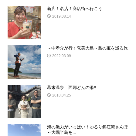
新店！名店！商店街へ行こう
2019.08.14
～中孝介が行く奄美大島～島の宝を巡る旅
2022.03.09
幕末温泉 西郷どんの湯!!
2018.04.25
海の魅力がいっぱい！ゆるり錦江湾さんぽ
～大隅半島を...