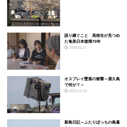
語り継ぐこと 高校生が見つめ
た奄美日本復帰70年
2024.01.17
オスプレイ墜落の衝撃～屋久島
で何が？～
2023.12.13
新島日記～ふたりぼっちの島暮