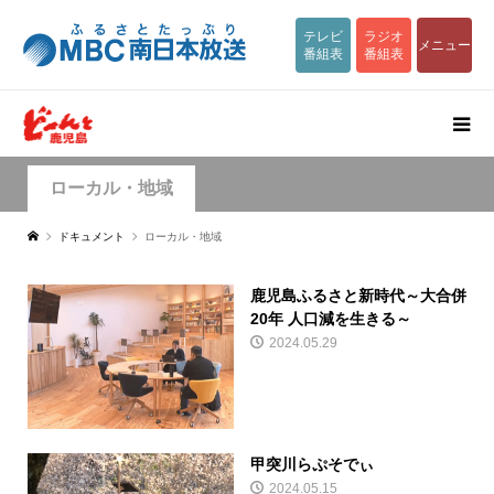
テレビ
ラジオ
メニュー
番組表
番組表
ローカル・地域
ドキュメント
ローカル・地域
鹿児島ふるさと新時代～大合併
20年 人口減を生きる～
2024.05.29
甲突川らぷそでぃ
2024.05.15