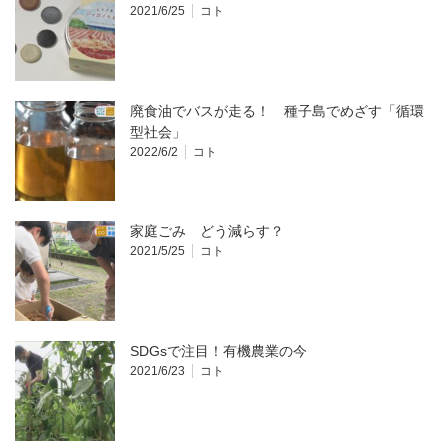
2021/6/25
コト
廃食油でバスが走る！ 種子島でめざす「循環
型社会」
2022/6/2
コト
家庭ごみ どう減らす？
2021/5/25
コト
SDGsで注目！有機農業の今
2021/6/23
コト