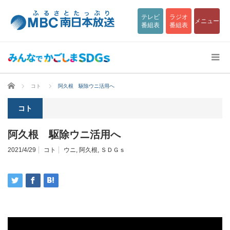
テレビ
ラジオ
メニュー
番組表
番組表
ホーム
コト
阿久根 駆除ウニ活用へ
コト
阿久根 駆除ウニ活用へ
2021/4/29
コト
ウニ
,
阿久根
,
ＳＤＧｓ