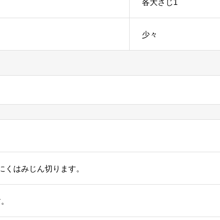
各大さじ1
少々
にくはみじん切ります。
す。