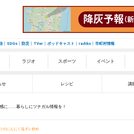
信
SDGs
防災
TVer
ポッドキャスト
radiko
市町村情報
ラジオ
スポーツ
イベント
らせ
レシピ
講
感に……暮らしにツナガル情報を！
ツのにんにく塩ダレ炒め