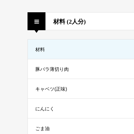
材料 (2人分)
材料
豚バラ薄切り肉
キャベツ(正味)
にんにく
ごま油