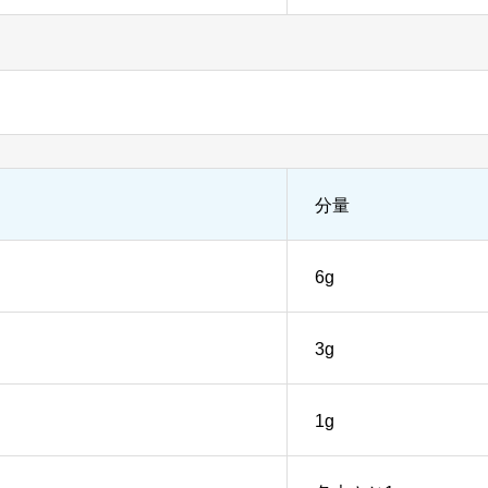
分量
6g
3g
1g