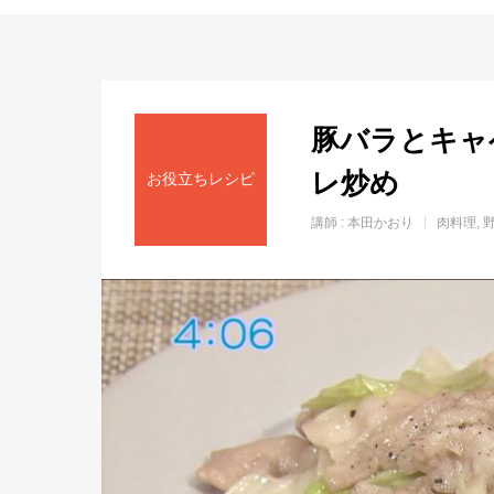
ホーム
豚バラとキャ
レ炒め
お役立ちレシピ
講師 :
本田かおり
肉料理