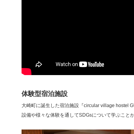
体験型宿泊施設
大崎町に誕生した宿泊施設『circular village hostel 
設備や様々な体験を通してSDGsについて学ぶこと