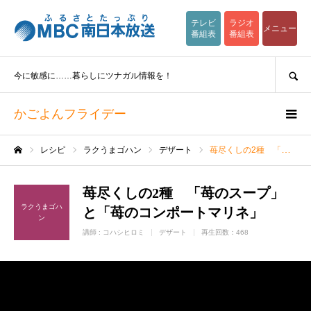
テレビ
ラジオ
メニュー
番組表
番組表
SEARCH
今に敏感に……暮らしにツナガル情報を！
かごよんフライデー
レシピ
ラクうまゴハン
デザート
苺尽くしの2種 「苺のスープ」と「苺のコンポートマリネ」
ホーム
苺尽くしの2種 「苺のスープ」
ラクうまゴハ
と「苺のコンポートマリネ」
ン
講師 :
コハシヒロミ
デザート
再生回数：468