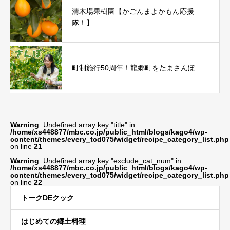
清木場果樹園【かごんまよかもん応援
隊！】
町制施行50周年！龍郷町をたまさんぽ
Warning
: Undefined array key "title" in
/home/xs448877/mbc.co.jp/public_html/blogs/kago4/wp-
content/themes/every_tcd075/widget/recipe_category_list.php
on line
21
Warning
: Undefined array key "exclude_cat_num" in
/home/xs448877/mbc.co.jp/public_html/blogs/kago4/wp-
content/themes/every_tcd075/widget/recipe_category_list.php
on line
22
トークDEクック
はじめての郷土料理