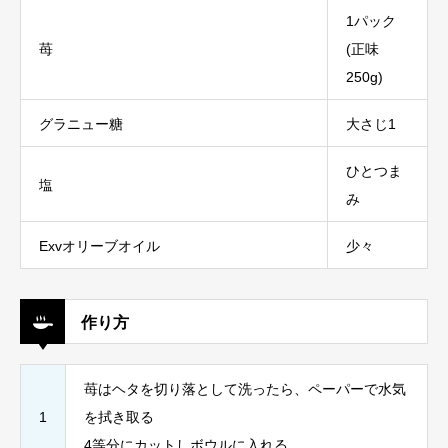
1パック
苺
(正味
250g)
グラニュー糖
大さじ1
ひとつま
塩
み
Exvオリーブオイル
少々
作り方
苺はヘタを切り落として洗ったら、ペーパーで水気
1
を拭き取る
4等分にカットしボウルに入れる