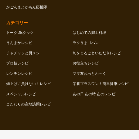
かごんまよかもん応援隊！
カテゴリー
トークDEクック
はじめての郷土料理
うんまかレシピ
ラクうまゴハン
チャチャッと男メシ
旬をまるごといただきレシピ
プロ技レシピ
お役立ちレシピ
レンチンレシピ
ママ友ねっとわ～く
値上げに負けない！レシピ
栄養プラスワン！簡単健康レシピ
スペシャルレシピ
あの日 あの時 あのレシピ
こだわりの産地訪問レシピ