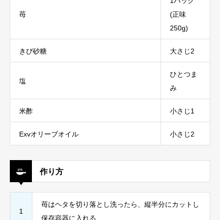
1パック
苺
(正味
250g)
きび砂糖
大さじ2
ひとつま
塩
み
米酢
小さじ1
Exvオリーブオイル
小さじ2
作り方
苺はヘタを切り落とし洗ったら、縦半分にカットし
1
保存容器に入れる