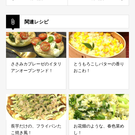
関連レシピ
ささみカプレーゼのイタリ
とうもろこしバターの香り
アンオープンサンド！
おこわ！
長芋だけの、フライパンた
お花畑のような、春色菜め
こ焼き風！
し！