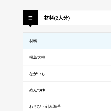
材料(2人分)
材料
桜島大根
ながいも
めんつゆ
わさび・刻み海苔