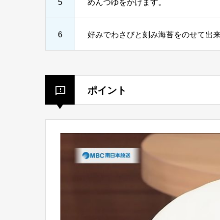
5
めんつゆをかけます。
6
好みでわさびと刻み海苔をのせて出
ポイント