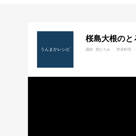
ホーム
桜島大根のと
うんまかレシピ
講師 :
西ひろみ
野菜料理