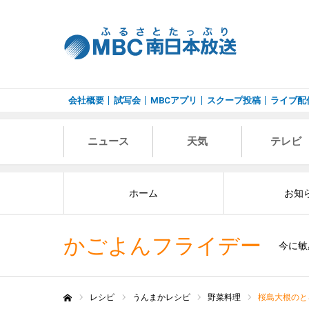
会社概要
試写会
MBCアプリ
スクープ投稿
ライブ配
ニュース
天気
テレビ
ホーム
お知
かごよんフライデー
今に敏
レシピ
うんまかレシピ
野菜料理
桜島大根のと