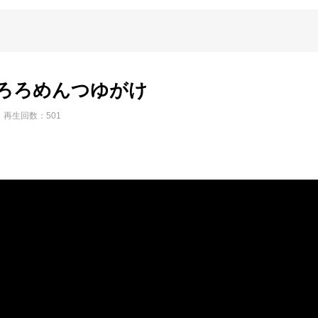
ろろめんつゆがけ
再生回数：501