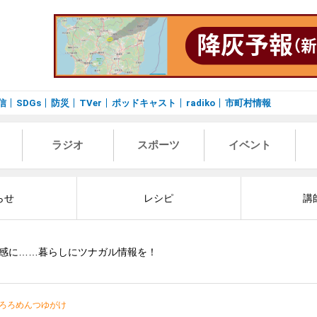
信
SDGs
防災
TVer
ポッドキャスト
radiko
市町村情報
ラジオ
スポーツ
イベント
らせ
レシピ
講
感に……暮らしにツナガル情報を！
ろろめんつゆがけ