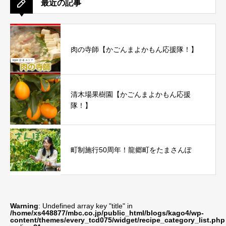
最近の記事
肉の寺師【かごんまよかもん応援隊！】
清木場果樹園【かごんまよかもん応援
隊！】
町制施行50周年！龍郷町をたまさんぽ
Warning
: Undefined array key "title" in
/home/xs448877/mbc.co.jp/public_html/blogs/kago4/wp-
content/themes/every_tcd075/widget/recipe_category_list.php