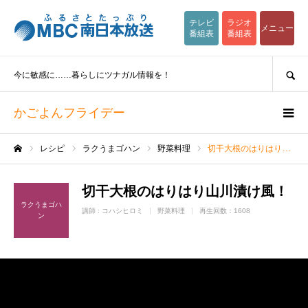
テレビ
ラジオ
メニュー
番組表
番組表
SEARCH
今に敏感に……暮らしにツナガル情報を！
かごよんフライデー
レシピ
ラクうまゴハン
野菜料理
切干大根のはりはり山川漬け風！
ホーム
切干大根のはりはり山川漬け風！
ラクうまゴハ
講師 :
コハシヒロミ
野菜料理
再生回数：1608
ン