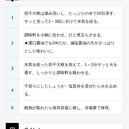
切干大根は揉み洗いし、たっぷりの水で20分戻す。
1
サッと洗って2～3回に分けて水気を絞る。
調味料を小鍋に合わせ、ひと煮立ちさせる。
2
★濃口醬油でもOKだが、減塩醤油の方がさっぱり
とした味わいに。
水気を絞った切干大根を加えて、1～2分サッと火を
3
通す。しっかりと調味料を吸わせる。
千切りにしたしょうが・塩昆布を混ぜたら火を止め
4
る。
5
粗熱が取れたら保存容器に移し、冷蔵庫で保存。