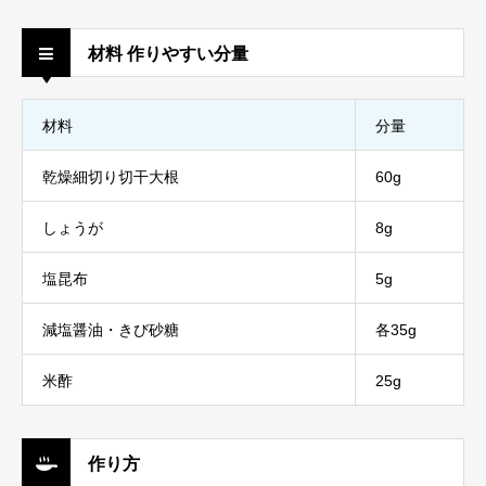
材料 作りやすい分量
材料
分量
乾燥細切り切干大根
60g
しょうが
8g
塩昆布
5g
減塩醤油・きび砂糖
各35g
米酢
25g
作り方