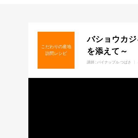
ホーム
バショウカジ
こだわりの産地
を添えて～
訪問レシピ
講師 :
パイナップル つばさ