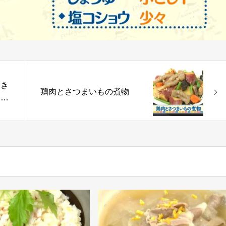
とき
鶏肉とさつまいもの煮物
&
ンケ