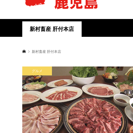
新村畜産 肝付本店
新村畜産 肝付本店
グルメ