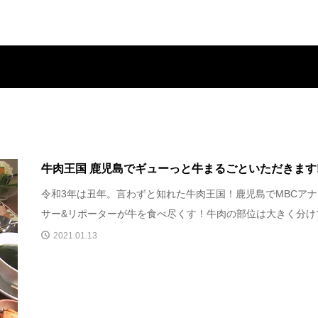
牛肉王国 鹿児島でギューっと牛まるごといただきます
令和3年は丑年。言わずと知れた牛肉王国！鹿児島でMBCア
サー&リポーターが牛を食べ尽くす！牛肉の部位は大きく分けて.
2021.01.13