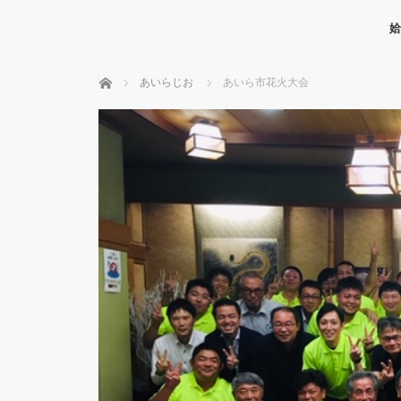
姶
ホーム
あいらじお
あいら市花火大会