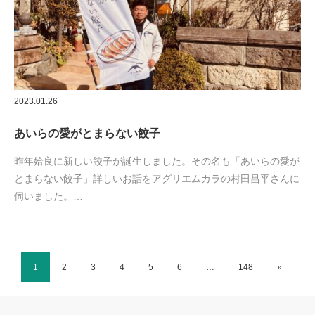
2023.01.26
あいらの愛がとまらない餃子
昨年姶良に新しい餃子が誕生しました。その名も「あいらの愛が
とまらない餃子」詳しいお話をアグリエムカラの村田昌平さんに
伺いました。…
1
2
3
4
5
6
…
148
»