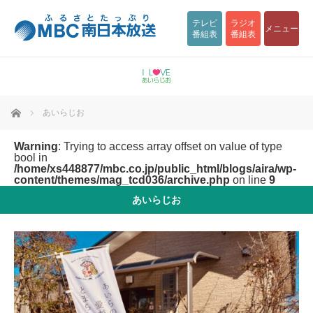
テレビ
ラジオ
メニュー
番組表
番組表
ホーム
あいらじお
Warning
: Trying to access array offset on value of type
bool in
/home/xs448877/mbc.co.jp/public_html/blogs/aira/wp-
content/themes/mag_tcd036/archive.php
on line
9
あいらじお