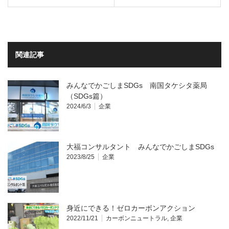
関連記事
みんなでかごしまSDGs 南国タケシタ薬局
（SDGs篇）
2024/6/3
企業
大福コンサルタント みんなでかごしまSDGs
2023/8/25
企業
身近にできる！ゼロカーボンアクション
2022/11/21
カーボンニュートラル
,
企業