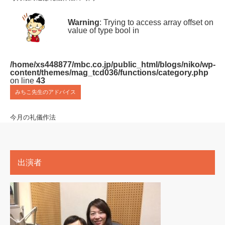
Warning
: Trying to access array offset on
value of type bool in
/home/xs448877/mbc.co.jp/public_html/blogs/niko/wp-
content/themes/mag_tcd036/functions/category.php
on line
43
みちこ先生のアドバイス
今月の礼儀作法
出演者