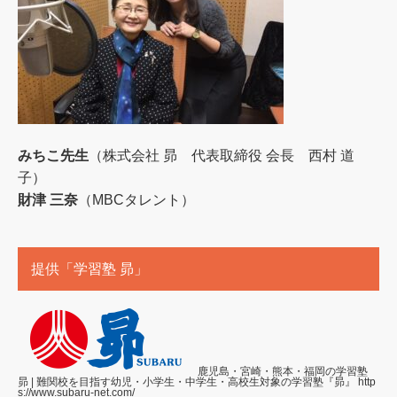
みちこ先生
（株式会社 昴 代表取締役 会長 西村 道
子）
財津 三奈
（MBCタレント）
提供「学習塾 昴」
鹿児島・宮崎・熊本・福岡の学習塾
昴 | 難関校を目指す幼児・小学生・中学生・高校生対象の学習塾『昴』
http
s://www.subaru-net.com/