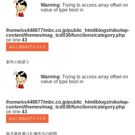
Warning
: Trying to access array offset on
value of type bool in
/home/xs448877/mbc.co.jp/public_html/blogs/niko/wp-
content/themes/mag_tcd036/functions/category.php
on line
43
みちこ先生のアドバイス
新年の挨拶２
Warning
: Trying to access array offset on
value of type bool in
/home/xs448877/mbc.co.jp/public_html/blogs/niko/wp-
content/themes/mag_tcd036/functions/category.php
on line
43
みちこ先生のアドバイス
毎月最終週は礼儀作法の時間