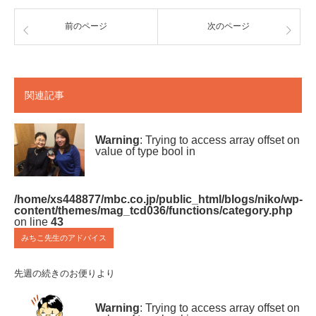
前のページ
次のページ
関連記事
Warning
: Trying to access array offset on
value of type bool in
/home/xs448877/mbc.co.jp/public_html/blogs/niko/wp-
content/themes/mag_tcd036/functions/category.php
on line
43
みちこ先生のアドバイス
先週の続きのお便りより
Warning
: Trying to access array offset on