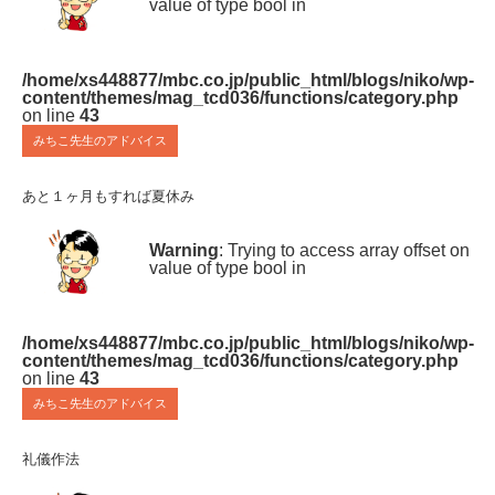
value of type bool in
/home/xs448877/mbc.co.jp/public_html/blogs/niko/wp-
content/themes/mag_tcd036/functions/category.php
on line
43
みちこ先生のアドバイス
あと１ヶ月もすれば夏休み
Warning
: Trying to access array offset on
value of type bool in
/home/xs448877/mbc.co.jp/public_html/blogs/niko/wp-
content/themes/mag_tcd036/functions/category.php
on line
43
みちこ先生のアドバイス
礼儀作法