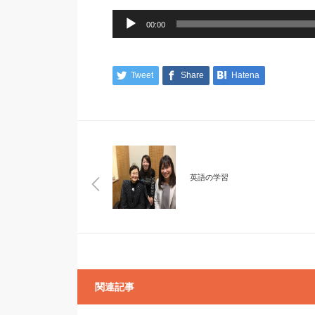
音
声
00:00
プ
レ
ー
ヤ
ー
Tweet
Share
Hatena
英語の学習
関連記事