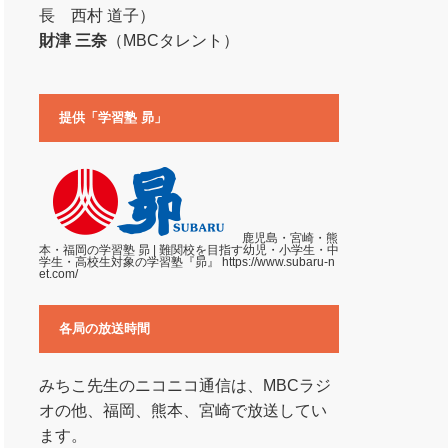
長 西村 道子）
財津 三奈
（MBCタレント）
提供「学習塾 昴」
鹿児島・宮崎・熊
本・福岡の学習塾 昴 | 難関校を目指す幼児・小学生・中
学生・高校生対象の学習塾『昴』
https://www.subaru-n
et.com/
各局の放送時間
みちこ先生のニコニコ通信は、MBCラジ
オの他、福岡、熊本、宮崎で放送してい
ます。