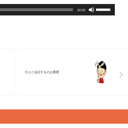
ボ
リ
00:00
ュ
ー
ム
調
節
に
は
上
下
矢
印
キ
ー
を
使
大人と会話するのは重要
っ
て
く
だ
さ
い。