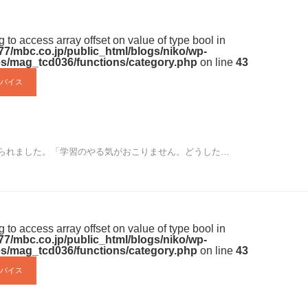
ng to access array offset on value of type bool in
7/mbc.co.jp/public_html/blogs/niko/wp-
s/mag_tcd036/functions/category.php
on line
43
バイス
られました。「学習のやる気がおこりません。どうした…
ng to access array offset on value of type bool in
7/mbc.co.jp/public_html/blogs/niko/wp-
s/mag_tcd036/functions/category.php
on line
43
バイス