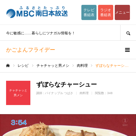
テレビ
ラジオ
メニュー
番組表
番組表
SEARCH
今に敏感に……暮らしにツナガル情報を！
かごよんフライデー
レシピ
チャチャッと男メシ
肉料理
ずぼらなチャーシュー
ホーム
ずぼらなチャーシュー
チャチャッと
講師 :
パイナップル つばさ
肉料理
閲覧数：348
男メシ