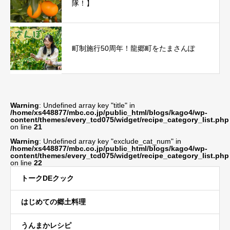
隊！】
町制施行50周年！龍郷町をたまさんぽ
Warning
: Undefined array key "title" in
/home/xs448877/mbc.co.jp/public_html/blogs/kago4/wp-
content/themes/every_tcd075/widget/recipe_category_list.php
on line
21
Warning
: Undefined array key "exclude_cat_num" in
/home/xs448877/mbc.co.jp/public_html/blogs/kago4/wp-
content/themes/every_tcd075/widget/recipe_category_list.php
on line
22
トークDEクック
はじめての郷土料理
うんまかレシピ