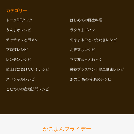
カテゴリー
トークDEクック
はじめての郷土料理
うんまかレシピ
ラクうまゴハン
チャチャッと男メシ
旬をまるごといただきレシピ
プロ技レシピ
お役立ちレシピ
レンチンレシピ
ママ友ねっとわ～く
値上げに負けない！レシピ
栄養プラスワン！簡単健康レシピ
スペシャルレシピ
あの日 あの時 あのレシピ
こだわりの産地訪問レシピ
かごよんフライデー