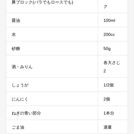
豚ブロック(バラでもロースでも)
ク
醤油
100ml
水
200cc
砂糖
50g
各大さじ
酒・みりん
2
しょうが
1/2個
にんにく
2個
ねぎの青い部分
1本分
ごま油
適量