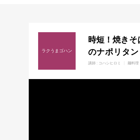
ホーム
時短！焼きそ
のナポリタン
ラクうまゴハン
講師 :
コハシヒロミ
麺料理