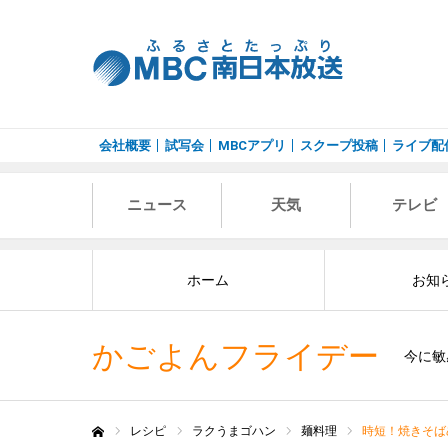
会社概要
試写会
MBCアプリ
スクープ投稿
ライブ配
ニュース
天気
テレビ
ホーム
お知
かごよんフライデー
今に敏
レシピ
ラクうまゴハン
麺料理
時短！焼きそば