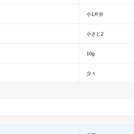
小1片分
小さじ2
10g
少々