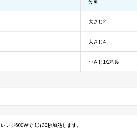
分量
大さじ2
大さじ4
小さじ1/2程度
ンジ600Wで 1分30秒加熱します。