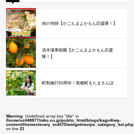
肉の寺師【かごんまよかもん応援隊！】
清木場果樹園【かごんまよかもん応援
隊！】
町制施行50周年！龍郷町をたまさんぽ
Warning
: Undefined array key "title" in
/home/xs448877/mbc.co.jp/public_html/blogs/kago4/wp-
content/themes/every_tcd075/widget/recipe_category_list.php
on line
21