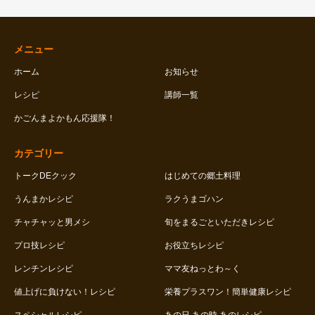
メニュー
ホーム
お知らせ
レシピ
講師一覧
かごんまよかもん応援隊！
カテゴリー
トークDEクック
はじめての郷土料理
うんまかレシピ
ラクうまゴハン
チャチャッと男メシ
旬をまるごといただきレシピ
プロ技レシピ
お役立ちレシピ
レンチンレシピ
ママ友ねっとわ～く
値上げに負けない！レシピ
栄養プラスワン！簡単健康レシピ