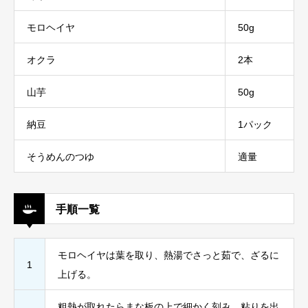
モロヘイヤ
50g
オクラ
2本
山芋
50g
納豆
1パック
そうめんのつゆ
適量
手順一覧
モロヘイヤは葉を取り、熱湯でさっと茹で、ざるに
1
上げる。
粗熱が取れたらまな板の上で細かく刻み、粘りを出