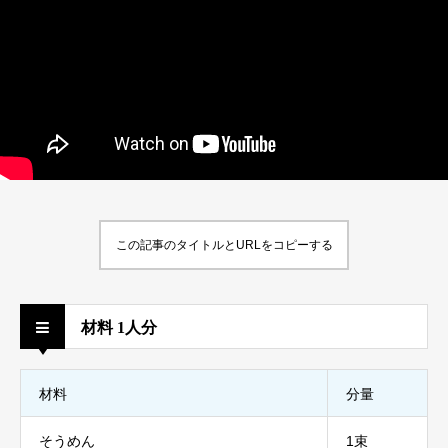
この記事のタイトルとURLをコピーする
材料 1人分
材料
分量
そうめん
1束