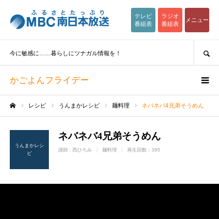
テレビ
ラジオ
メニュー
番組表
番組表
SEARCH
今に敏感に……暮らしにツナガル情報を！
かごよんフライデー
レシピ
うんまかレシピ
麺料理
ネバネバ4兄弟そうめん
ホーム
ネバネバ4兄弟そうめん
うんまかレシ
講師 :
西ひろみ
麺料理
再生回数：395
ピ