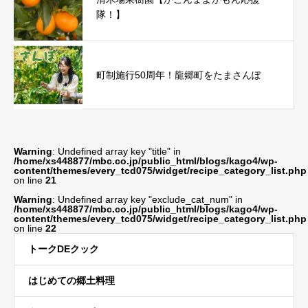
隊！】
町制施行50周年！龍郷町をたまさんぽ
Warning
: Undefined array key "title" in
/home/xs448877/mbc.co.jp/public_html/blogs/kago4/wp-
content/themes/every_tcd075/widget/recipe_category_list.php
on line
21
Warning
: Undefined array key "exclude_cat_num" in
/home/xs448877/mbc.co.jp/public_html/blogs/kago4/wp-
content/themes/every_tcd075/widget/recipe_category_list.php
on line
22
トークDEクック
はじめての郷土料理