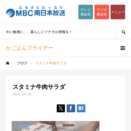
テレビ
ラジオ
メニュー
番組表
番組表
SEARCH
今に敏感に……暮らしにツナガル情報を！
かごよんフライデー
ブログ
スタミナ牛肉サラダ
ホーム
スタミナ牛肉サラダ
2021.04.08