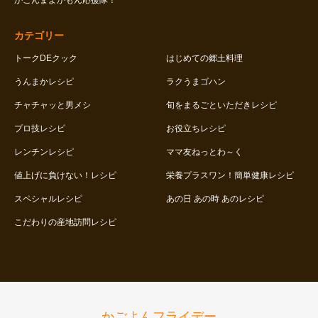
かごんまよかもん応援隊！
カテゴリー
トークDEクック
はじめての郷土料理
うんまかレシピ
ラクうまゴハン
チャチャッと男メシ
旬をまるごといただきレシピ
プロ技レシピ
お役立ちレシピ
レンチンレシピ
ママ友ねっとわ～く
値上げに負けない！レシピ
栄養プラスワン！簡単健康レシピ
スペシャルレシピ
あの日 あの時 あのレシピ
こだわりの産地訪問レシピ
かごよんフライデー