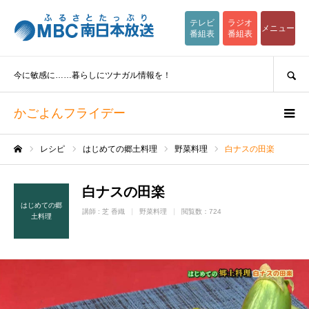
テレビ
ラジオ
メニュー
番組表
番組表
SEARCH
今に敏感に……暮らしにツナガル情報を！
かごよんフライデー
レシピ
はじめての郷土料理
野菜料理
白ナスの田楽
ホーム
白ナスの田楽
はじめての郷
講師 :
芝 香織
野菜料理
閲覧数：724
土料理