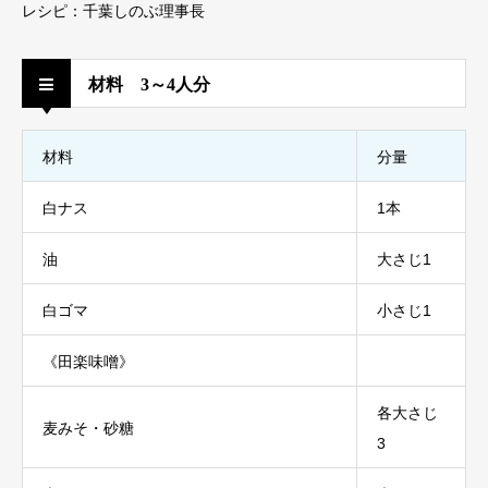
レシピ：千葉しのぶ理事長
材料 3～4人分
材料
分量
白ナス
1本
油
大さじ1
白ゴマ
小さじ1
《田楽味噌》
各大さじ
麦みそ・砂糖
3