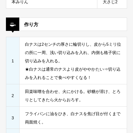
本みりん
大さじ2
作り方
白ナスは2センチの厚さに輪切りし、皮から5ミリ位
の所に一周、浅い切り込みを入れ、内側も格子状に
1
切り込みを入れる。
★白ナスは通常のナスより皮がややかたい⇒切り込
みを入れることで食べやすくなる！
田楽味噌を合わせ、火にかける。砂糖が溶け、とろ
2
りとしてきたら火からおろす。
フライパンに油をひき、白ナスを焦げ目が付くまで
3
両面焼く。