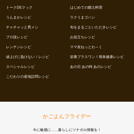
トークDEクック
はじめての郷土料理
うんまかレシピ
ラクうまゴハン
チャチャッと男メシ
旬をまるごといただきレシピ
プロ技レシピ
お役立ちレシピ
レンチンレシピ
ママ友ねっとわ～く
値上げに負けない！レシピ
栄養プラスワン！簡単健康レシピ
スペシャルレシピ
あの日 あの時 あのレシピ
こだわりの産地訪問レシピ
かごよんフライデー
今に敏感に……暮らしにツナガル情報を！