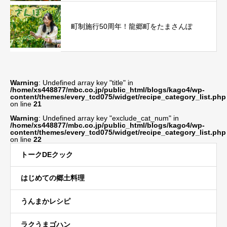
町制施行50周年！龍郷町をたまさんぽ
Warning
: Undefined array key "title" in
/home/xs448877/mbc.co.jp/public_html/blogs/kago4/wp-
content/themes/every_tcd075/widget/recipe_category_list.php
on line
21
Warning
: Undefined array key "exclude_cat_num" in
/home/xs448877/mbc.co.jp/public_html/blogs/kago4/wp-
content/themes/every_tcd075/widget/recipe_category_list.php
on line
22
トークDEクック
はじめての郷土料理
うんまかレシピ
ラクうまゴハン