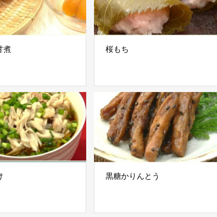
甘煮
桜もち
け
黒糖かりんとう