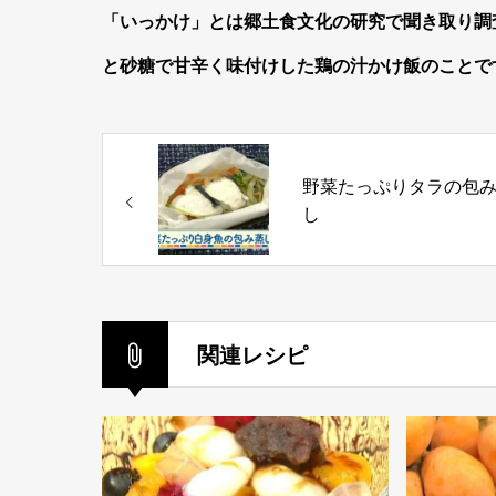
「いっかけ」とは郷土食文化の研究で聞き取り調
と砂糖で甘辛く味付けした
鶏の汁かけ飯のことで
野菜たっぷりタラの包
し
関連レシピ