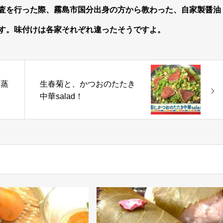
査を行った際、
霧島市国分出身の方から教わった、自家製醤油
す。
味付けは各家それぞれ違ったそうですよ。
み蒸
生春菊と、かつおのたたき
中華salad！