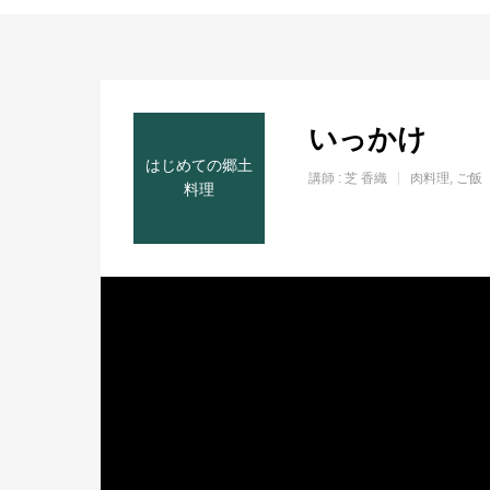
ホーム
いっかけ
はじめての郷土
講師 :
芝 香織
肉料理
ご飯
料理