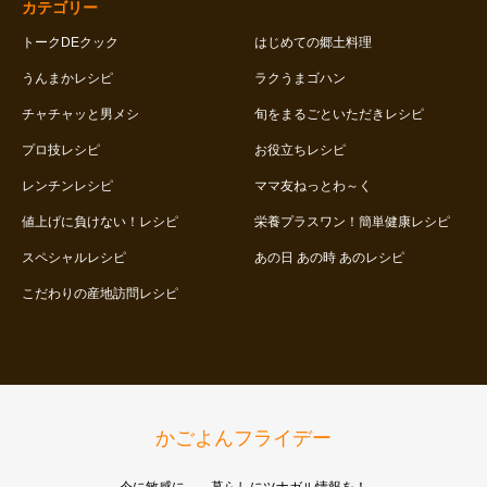
カテゴリー
トークDEクック
はじめての郷土料理
うんまかレシピ
ラクうまゴハン
チャチャッと男メシ
旬をまるごといただきレシピ
プロ技レシピ
お役立ちレシピ
レンチンレシピ
ママ友ねっとわ～く
値上げに負けない！レシピ
栄養プラスワン！簡単健康レシピ
スペシャルレシピ
あの日 あの時 あのレシピ
こだわりの産地訪問レシピ
かごよんフライデー