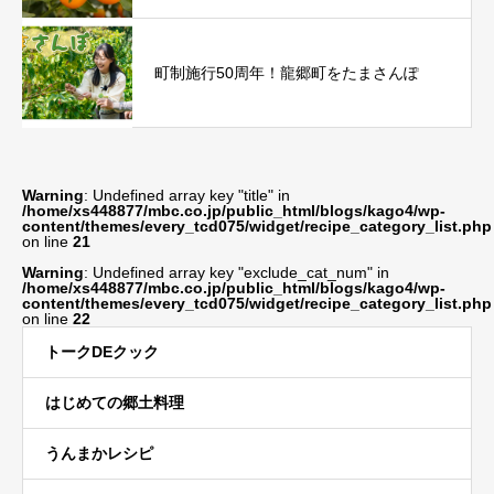
町制施行50周年！龍郷町をたまさんぽ
Warning
: Undefined array key "title" in
/home/xs448877/mbc.co.jp/public_html/blogs/kago4/wp-
content/themes/every_tcd075/widget/recipe_category_list.php
on line
21
Warning
: Undefined array key "exclude_cat_num" in
/home/xs448877/mbc.co.jp/public_html/blogs/kago4/wp-
content/themes/every_tcd075/widget/recipe_category_list.php
on line
22
トークDEクック
はじめての郷土料理
うんまかレシピ