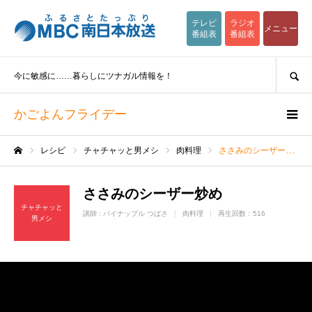
テレビ
ラジオ
メニュー
番組表
番組表
SEARCH
今に敏感に……暮らしにツナガル情報を！
かごよんフライデー
レシピ
チャチャッと男メシ
肉料理
ささみのシーザー炒め
ホーム
ささみのシーザー炒め
チャチャッと
講師 :
パイナップル つばさ
肉料理
再生回数：516
男メシ