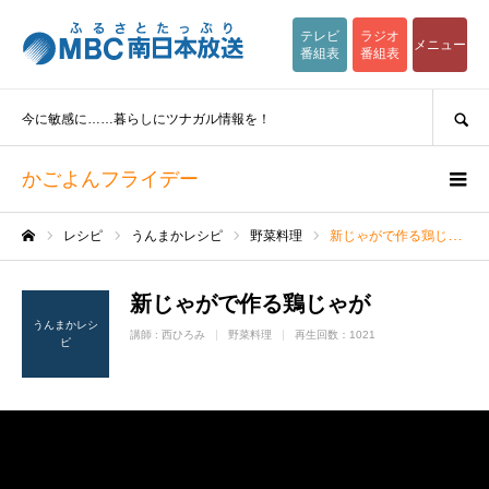
テレビ
ラジオ
メニュー
番組表
番組表
SEARCH
今に敏感に……暮らしにツナガル情報を！
かごよんフライデー
レシピ
うんまかレシピ
野菜料理
新じゃがで作る鶏じゃが
ホーム
新じゃがで作る鶏じゃが
うんまかレシ
講師 :
西ひろみ
野菜料理
再生回数：1021
ピ