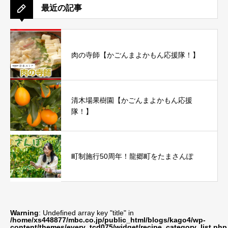
最近の記事
肉の寺師【かごんまよかもん応援隊！】
清木場果樹園【かごんまよかもん応援
隊！】
町制施行50周年！龍郷町をたまさんぽ
Warning
: Undefined array key "title" in
/home/xs448877/mbc.co.jp/public_html/blogs/kago4/wp-
content/themes/every_tcd075/widget/recipe_category_list.php