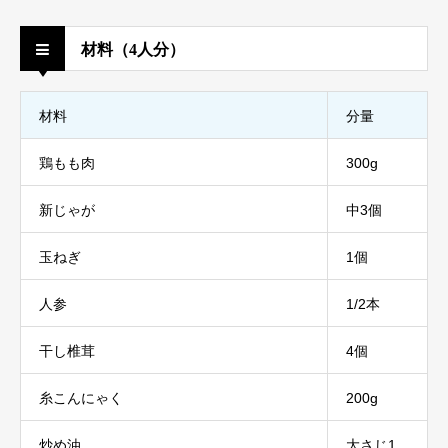
材料（4人分）
材料
分量
鶏もも肉
300g
新じゃが
中3個
玉ねぎ
1個
人参
1/2本
干し椎茸
4個
糸こんにゃく
200g
炒め油
大さじ1