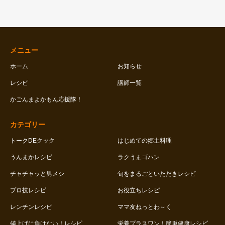
メニュー
ホーム
お知らせ
レシピ
講師一覧
かごんまよかもん応援隊！
カテゴリー
トークDEクック
はじめての郷土料理
うんまかレシピ
ラクうまゴハン
チャチャッと男メシ
旬をまるごといただきレシピ
プロ技レシピ
お役立ちレシピ
レンチンレシピ
ママ友ねっとわ～く
値上げに負けない！レシピ
栄養プラスワン！簡単健康レシピ