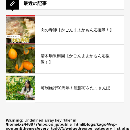
最近の記事
肉の寺師【かごんまよかもん応援隊！】
清木場果樹園【かごんまよかもん応援
隊！】
町制施行50周年！龍郷町をたまさんぽ
Warning
: Undefined array key "title" in
/home/xs448877/mbc.co.jp/public_html/blogs/kago4/wp-
content/themes/every_tcd075/widget/recipe_category_list.php