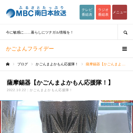
テレビ
ラジオ
メニュー
番組表
番組表
SEARCH
今に敏感に……暮らしにツナガル情報を！
かごよんフライデー
ブログ
かごんまよかもん応援隊！
薩摩錫器【かごんまよかもん応援隊！】
ホーム
薩摩錫器【かごんまよかもん応援隊！】
2022.10.22
かごんまよかもん応援隊！