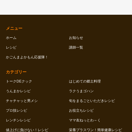
メニュー
ホーム
お知らせ
レシピ
講師一覧
かごんまよかもん応援隊！
カテゴリー
トークDEクック
はじめての郷土料理
うんまかレシピ
ラクうまゴハン
チャチャッと男メシ
旬をまるごといただきレシピ
プロ技レシピ
お役立ちレシピ
レンチンレシピ
ママ友ねっとわ～く
値上げに負けない！レシピ
栄養プラスワン！簡単健康レシピ