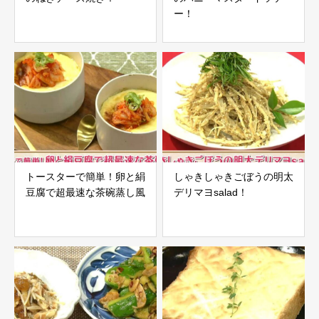
ー！
トースターで簡単！卵と絹
しゃきしゃきごぼうの明太
豆腐で超最速な茶碗蒸し風
デリマヨsalad！