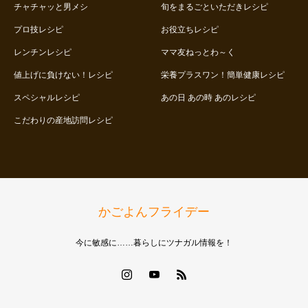
チャチャッと男メシ
旬をまるごといただきレシピ
プロ技レシピ
お役立ちレシピ
レンチンレシピ
ママ友ねっとわ～く
値上げに負けない！レシピ
栄養プラスワン！簡単健康レシピ
スペシャルレシピ
あの日 あの時 あのレシピ
こだわりの産地訪問レシピ
かごよんフライデー
今に敏感に……暮らしにツナガル情報を！