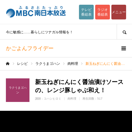
テレビ
ラジオ
メニュー
番組表
番組表
SEARCH
今に敏感に……暮らしにツナガル情報を！
かごよんフライデー
レシピ
ラクうまゴハン
肉料理
新玉ねぎにんにく醤油漬けソースの、レンジ豚しゃぶ和え！
ホーム
新玉ねぎにんにく醤油漬けソース
ラクうまゴハ
の、レンジ豚しゃぶ和え！
ン
講師 :
コハシヒロミ
肉料理
再生回数：517