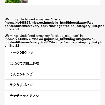
Warning
: Undefined array key "title" in
/home/xs448877/mbc.co.jp/public_html/blogs/kago4/wp-
content/themes/every_tcd075/widget/recipe_category_list.php
on line
21
Warning
: Undefined array key "exclude_cat_num" in
/home/xs448877/mbc.co.jp/public_html/blogs/kago4/wp-
content/themes/every_tcd075/widget/recipe_category_list.php
on line
22
トークDEクック
はじめての郷土料理
うんまかレシピ
ラクうまゴハン
チャチャッと男メシ