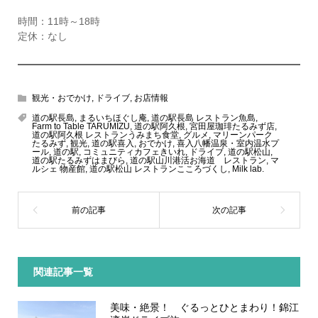
時間：11時～18時
定休：なし
観光・おでかけ
,
ドライブ
,
お店情報
道の駅長島
,
まるいちほぐし庵
,
道の駅長島 レストラン魚島
,
Farm to Table TARUMIZU
,
道の駅阿久根
,
宮田屋珈琲たるみず店
,
道の駅阿久根 レストランうみまち食堂
,
グルメ
,
マリーンパーク
たるみず
,
観光
,
道の駅喜入
,
おでかけ
,
喜入八幡温泉・室内温水プ
ール
,
道の駅
,
コミュニティカフェきいれ
,
ドライブ
,
道の駅松山
,
道の駅たるみずはまびら
,
道の駅山川港活お海道 レストラン
,
マ
ルシェ 物産館
,
道の駅松山 レストランこころづくし
,
Milk lab.
関連記事一覧
美味・絶景！ ぐるっとひとまわり！錦江