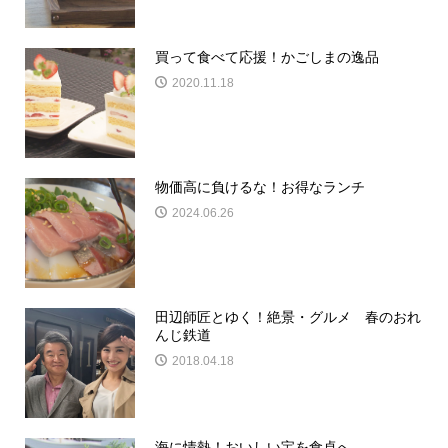
買って食べて応援！かごしまの逸品
2020.11.18
物価高に負けるな！お得なランチ
2024.06.26
田辺師匠とゆく！絶景・グルメ 春のおれ
んじ鉄道
2018.04.18
海に情熱！おいしい宝を食卓へ