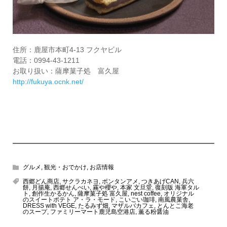
住所：鹿屋市本町4-13 フクヤビル
電話：0994-43-1211
お取り扱い：薩摩菓子処 富久屋
http://fukuya.ocnk.net/
グルメ
,
観光・おでかけ
,
お店情報
西郷どん商店
,
サクラカネヨ
,
ボンタンアメ
,
つきあげCAN
,
兵六
餅
,
月揚庵
,
西郷せんべい
,
霧や櫻や
,
本家 文旦堂
,
復刻版 海軍タル
ト
,
創作生かるかん
,
薩摩菓子処 富久屋
,
nest coffee
,
オリジナル
のスイートポテト ア・ラ・モード
,
こいごい珈琲
,
南風農菓舎
,
DRESS with VEGE
,
たるみず畑
,
マザルバカフェ
,
とんとこ海老
のスープ
,
ファミリーマート鹿児島空港店
,
薫る粉醤油