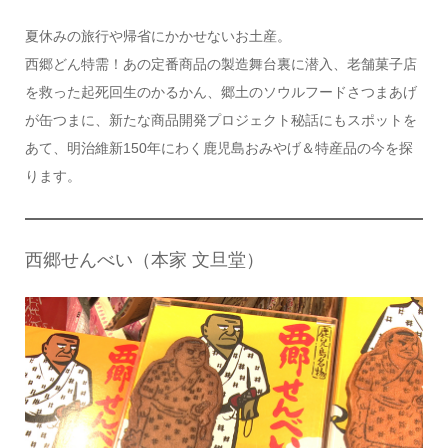
夏休みの旅行や帰省にかかせないお土産。
西郷どん特需！あの定番商品の製造舞台裏に潜入、老舗菓子店
を救った起死回生のかるかん、郷土のソウルフードさつまあげ
が缶つまに、新たな商品開発プロジェクト秘話にもスポットを
あて、明治維新150年にわく鹿児島おみやげ＆特産品の今を探
ります。
西郷せんべい（本家 文旦堂）