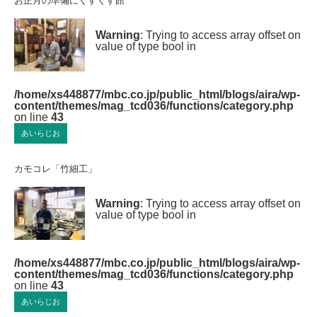
お正月の準備にくすくす館
Warning
: Trying to access array offset on
value of type bool in
/home/xs448877/mbc.co.jp/public_html/blogs/aira/wp-
content/themes/mag_tcd036/functions/category.php
on line
43
あいらじお
カモコレ「竹細工」
Warning
: Trying to access array offset on
value of type bool in
/home/xs448877/mbc.co.jp/public_html/blogs/aira/wp-
content/themes/mag_tcd036/functions/category.php
on line
43
あいらじお