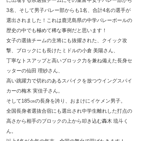
に出場する県選抜チームにその重富中女子バレー部から
3名、そして男子バレー部からも1名、合計4名の選手が
選出されました！これは鹿児島県の中学バレーボールの
歴史の中でも極めて稀な事例だと思います！
女子の選抜チームの主将にも抜擢された、クイック攻
撃、ブロックにも長けたミドルの小倉 美陽さん、
丁寧なトスアップと高いブロック力を兼ね備えた長身セ
ッターの仙田 理紗さん、
高い跳躍力で切れのあるスパイクを放つウイングスパイ
カーの梅木 実佳子さん。
そして185㎝の長身を誇り、おまけにイケメン男子。
全国長身者選抜合宿にも選出され中学生離れした打点の
高さから相手のブロックの上から叩き込む轟木 琉斗く
ん。