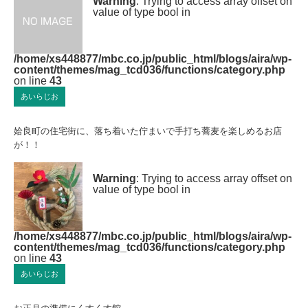
Warning
: Trying to access array offset on
value of type bool in
/home/xs448877/mbc.co.jp/public_html/blogs/aira/wp-
content/themes/mag_tcd036/functions/category.php
on line
43
あいらじお
姶良町の住宅街に、落ち着いた佇まいで手打ち蕎麦を楽しめるお店
が！！
Warning
: Trying to access array offset on
value of type bool in
/home/xs448877/mbc.co.jp/public_html/blogs/aira/wp-
content/themes/mag_tcd036/functions/category.php
on line
43
あいらじお