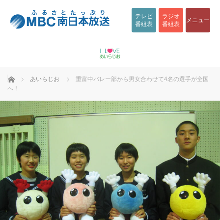
テレビ
ラジオ
メニュー
番組表
番組表
ホーム
あいらじお
重富中バレー部から男女合わせて4名の選手が全国
へ！