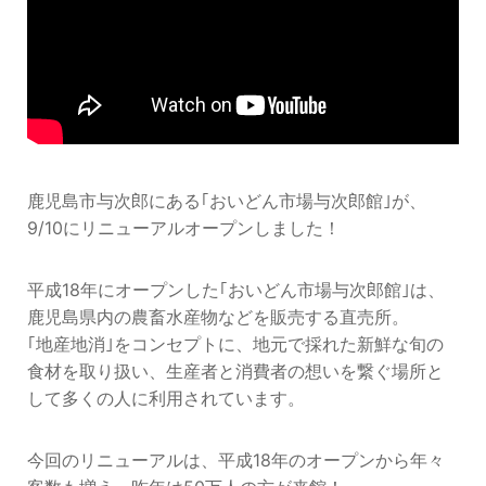
鹿児島市与次郎にある｢おいどん市場与次郎館｣が、
9/10にリニューアルオープンしました！
平成18年にオープンした｢おいどん市場与次郎館｣は、
鹿児島県内の農畜水産物などを販売する直売所。
｢地産地消｣をコンセプトに、地元で採れた新鮮な旬の
食材を取り扱い、生産者と消費者の想いを繋ぐ場所と
して多くの人に利用されています。
今回のリニューアルは、平成18年のオープンから年々