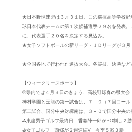
★日本野球連盟は３月３１日、この選抜高等学校野
球日本代表チームの第１次候補選手２９名を発表。
に、代表選手２０名を決定する見込み。
★女子ソフトボールの新リーグ・ＪＤリーグが３月
★全国各地で行われた選抜大会。各競技、決勝など
【ウィークリースポーツ】
⚾県内では４月３日のきょう、高校野球春の県大会
神村学園と玉龍の第一試合は、７－０（７回コール
第二試合、国分中央対樟南は、３－０で国分中央の
⛳東建男子ゴルフ最終日 香妻陣一郎がPO制し２
⛳女子ゴルフ 西郷が２週連続V 今季５戦３勝