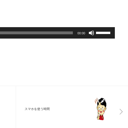
ボ
00:00
リ
ュ
ー
ム
調
節
に
は
スマホを使う時間
上
下