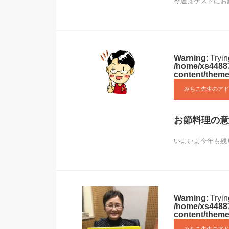
今週はゲストにお
Warning
: Tryi
/home/xs44887
content/theme
みちこ先生のアド
お節料理の意
いよいよ今年も残
Warning
: Tryi
/home/xs44887
content/theme