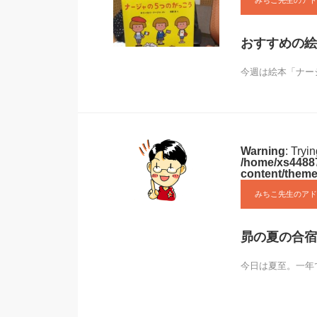
みちこ先生のアド
おすすめの絵
今週は絵本「ナー
Warning
: Tryi
/home/xs44887
content/theme
みちこ先生のアド
昴の夏の合宿
今日は夏至。一年