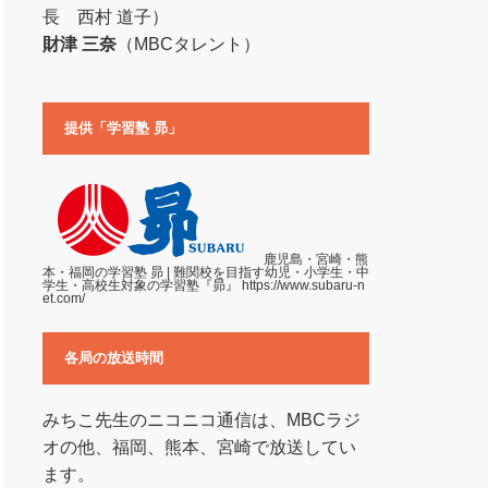
長 西村 道子）
財津 三奈
（MBCタレント）
提供「学習塾 昴」
鹿児島・宮崎・熊
本・福岡の学習塾 昴 | 難関校を目指す幼児・小学生・中
学生・高校生対象の学習塾『昴』
https://www.subaru-n
et.com/
各局の放送時間
みちこ先生のニコニコ通信は、MBCラジ
オの他、福岡、熊本、宮崎で放送してい
ます。