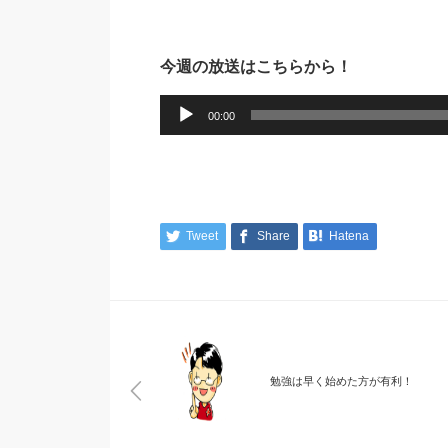
今週の放送はこちらから！
音
00:00
声
プ
レ
ー
Tweet
Share
Hatena
ヤ
ー
勉強は早く始めた方が有利！