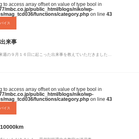
ng to access array offset on value of type bool in
7/mbc.co.jp/public_html/blogs/niko/wp-
s/mag_tcd036/functions/category.php
on line
43
バイス
出来事
来週の９月１６日に起こった出来事を教えていただきました…
ng to access array offset on value of type bool in
7/mbc.co.jp/public_html/blogs/niko/wp-
s/mag_tcd036/functions/category.php
on line
43
バイス
0000km