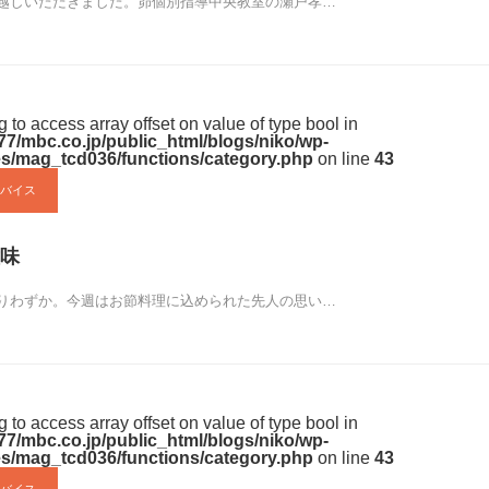
越しいただきました。昴個別指導中央教室の瀬戸孝…
ng to access array offset on value of type bool in
7/mbc.co.jp/public_html/blogs/niko/wp-
s/mag_tcd036/functions/category.php
on line
43
バイス
味
りわずか。今週はお節料理に込められた先人の思い…
ng to access array offset on value of type bool in
7/mbc.co.jp/public_html/blogs/niko/wp-
s/mag_tcd036/functions/category.php
on line
43