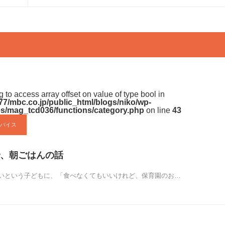
矢
印
キ
ー
を
使
ng to access array offset on value of type bool in
7/mbc.co.jp/public_html/blogs/niko/wp-
っ
s/mag_tcd036/functions/category.php
on line
43
て
バイス
く
だ
、朝ごはんの話
さ
いという子どもに、「食べなくてもいいけれど、保育園のお…
い。