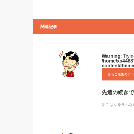
関連記事
Warning
: Tryi
/home/xs44887
content/theme
みちこ先生のアド
先週の続きで
朝ごはんを食べな