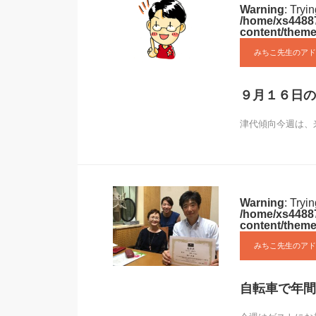
Warning
: Tryi
/home/xs44887
content/theme
みちこ先生のアド
９月１６日の
津代傾向今週は、
Warning
: Tryi
/home/xs44887
content/theme
みちこ先生のアド
自転車で年間1