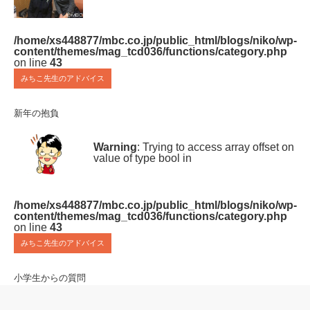
/home/xs448877/mbc.co.jp/public_html/blogs/niko/wp-
content/themes/mag_tcd036/functions/category.php
on line
43
みちこ先生のアドバイス
新年の抱負
Warning
: Trying to access array offset on
value of type bool in
/home/xs448877/mbc.co.jp/public_html/blogs/niko/wp-
content/themes/mag_tcd036/functions/category.php
on line
43
みちこ先生のアドバイス
小学生からの質問