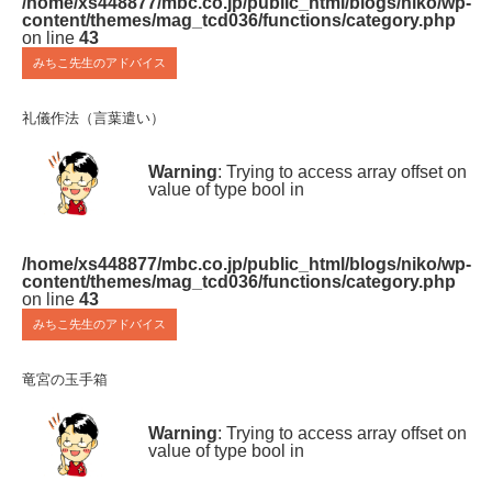
/home/xs448877/mbc.co.jp/public_html/blogs/niko/wp-
content/themes/mag_tcd036/functions/category.php
on line
43
みちこ先生のアドバイス
礼儀作法（言葉遣い）
Warning
: Trying to access array offset on
value of type bool in
/home/xs448877/mbc.co.jp/public_html/blogs/niko/wp-
content/themes/mag_tcd036/functions/category.php
on line
43
みちこ先生のアドバイス
竜宮の玉手箱
Warning
: Trying to access array offset on
value of type bool in