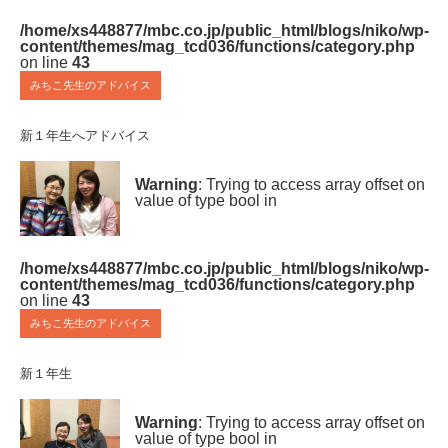
/home/xs448877/mbc.co.jp/public_html/blogs/niko/wp-
content/themes/mag_tcd036/functions/category.php
on line
43
みちこ先生のアドバイス
新１年生へアドバイス
Warning
: Trying to access array offset on
value of type bool in
/home/xs448877/mbc.co.jp/public_html/blogs/niko/wp-
content/themes/mag_tcd036/functions/category.php
on line
43
みちこ先生のアドバイス
新１年生
Warning
: Trying to access array offset on
value of type bool in