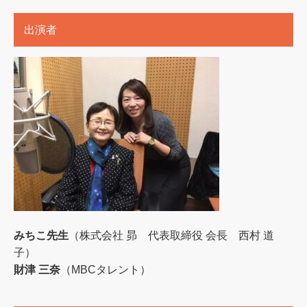
出演者
みちこ先生
（株式会社 昴 代表取締役 会長 西村 道
子）
財津 三奈
（MBCタレント）