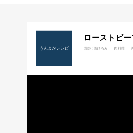
ホーム
ローストビー
うんまかレシピ
講師 :
西ひろみ
肉料理