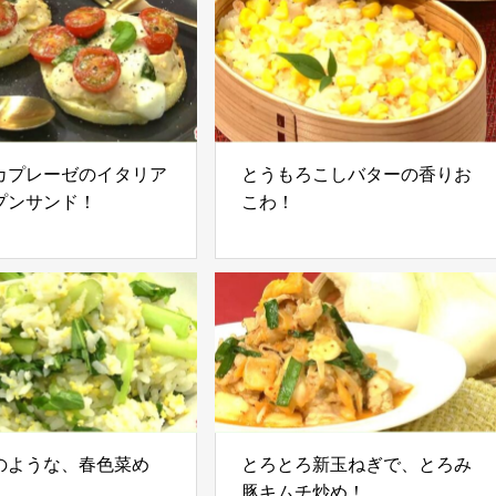
カプレーゼのイタリア
とうもろこしバターの香りお
プンサンド！
こわ！
のような、春色菜め
とろとろ新玉ねぎで、とろみ
豚キムチ炒め！