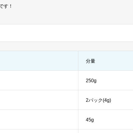
です！
分量
250g
2パック(4g)
45g