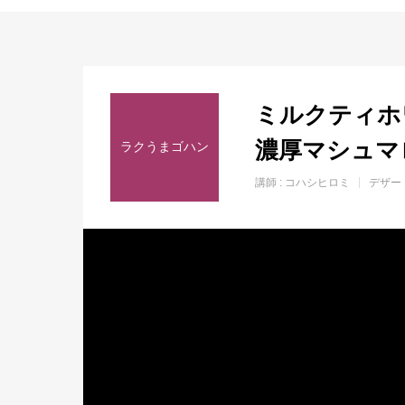
ホーム
ミルクティホ
濃厚マシュマ
ラクうまゴハン
講師 :
コハシヒロミ
デザー