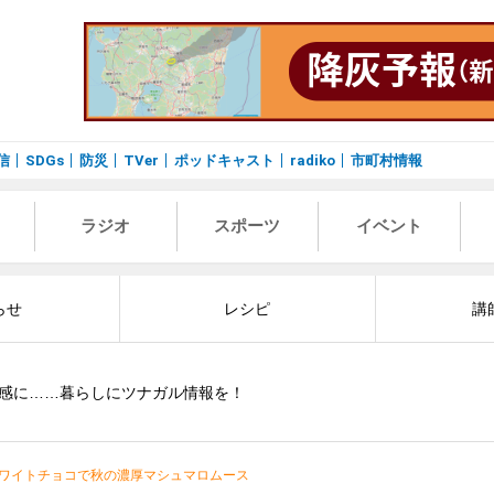
信
SDGs
防災
TVer
ポッドキャスト
radiko
市町村情報
ラジオ
スポーツ
イベント
らせ
レシピ
講
感に……暮らしにツナガル情報を！
ワイトチョコで秋の濃厚マシュマロムース