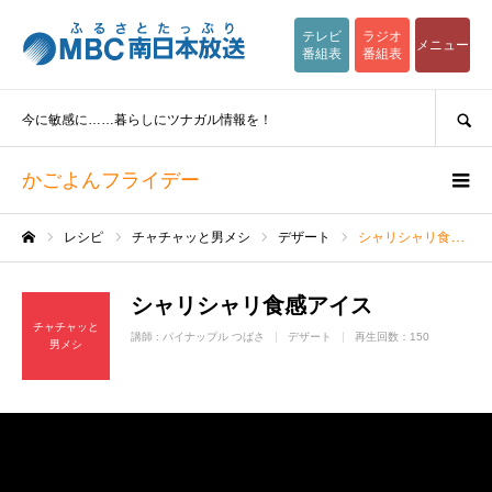
テレビ
ラジオ
メニュー
番組表
番組表
SEARCH
今に敏感に……暮らしにツナガル情報を！
かごよんフライデー
レシピ
チャチャッと男メシ
デザート
シャリシャリ食感アイス
ホーム
シャリシャリ食感アイス
チャチャッと
講師 :
パイナップル つばさ
デザート
再生回数：150
男メシ