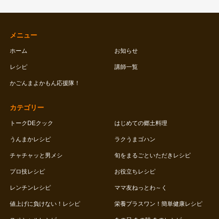
メニュー
ホーム
お知らせ
レシピ
講師一覧
かごんまよかもん応援隊！
カテゴリー
トークDEクック
はじめての郷土料理
うんまかレシピ
ラクうまゴハン
チャチャッと男メシ
旬をまるごといただきレシピ
プロ技レシピ
お役立ちレシピ
レンチンレシピ
ママ友ねっとわ～く
値上げに負けない！レシピ
栄養プラスワン！簡単健康レシピ