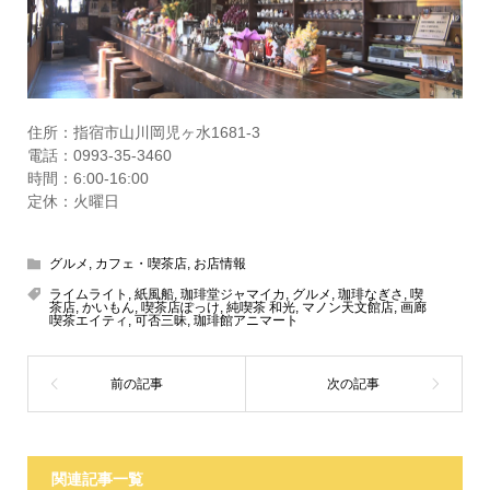
住所：指宿市山川岡児ヶ水1681-3
電話：0993-35-3460
時間：6:00-16:00
定休：火曜日
グルメ
,
カフェ・喫茶店
,
お店情報
ライムライト
,
紙風船
,
珈琲堂ジャマイカ
,
グルメ
,
珈琲なぎさ
,
喫
茶店
,
かいもん
,
喫茶店ぽっけ
,
純喫茶 和光
,
マノン天文館店
,
画廊
喫茶エイティ
,
可否三昧
,
珈琲館アニマート
関連記事一覧