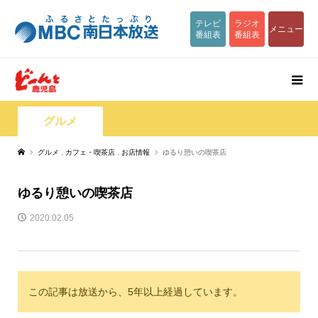
テレビ
ラジオ
メニュー
番組表
番組表
グルメ
グルメ
,
カフェ・喫茶店
,
お店情報
ゆるり憩いの喫茶店
ゆるり憩いの喫茶店
2020.02.05
この記事は放送から、5年以上経過しています。