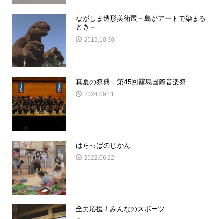
ながしま造形美術展－島がアートで染まる
とき－
2019.10.30
真夏の祭典 第45回霧島国際音楽祭
2024.09.11
はらっぱのじかん
2022.06.22
全力応援！みんなのスポーツ