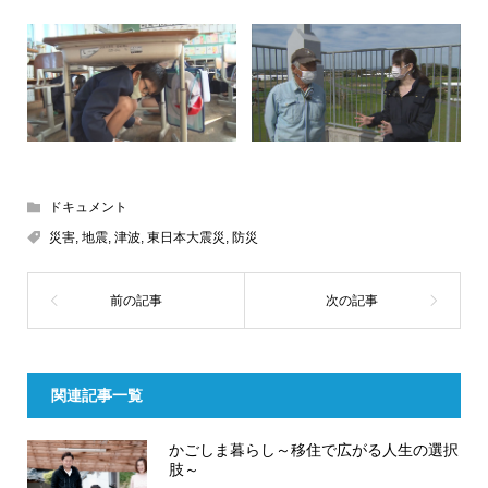
ドキュメント
災害
,
地震
,
津波
,
東日本大震災
,
防災
関連記事一覧
かごしま暮らし～移住で広がる人生の選択
肢～