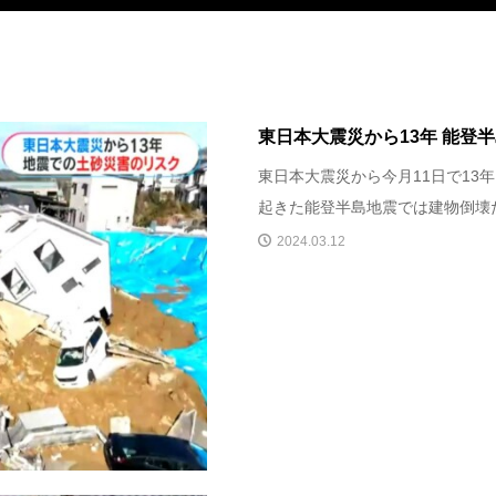
東日本大震災から13年 能登
東日本大震災から今月11日で13
起きた能登半島地震では建物倒壊だ
2024.03.12