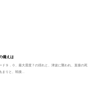
の備えは
ード９．０、最大震度７の揺れと、津波に襲われ、直接の死
まりと、戦後...