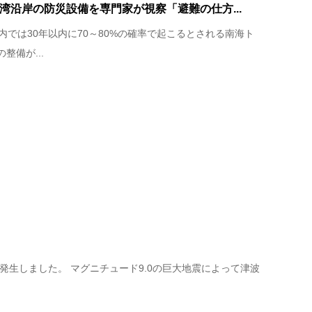
志湾沿岸の防災設備を専門家が視察「避難の仕方...
内では30年以内に70～80%の確率で起こるとされる南海ト
整備が...
が発生しました。 マグニチュード9.0の巨大地震によって津波