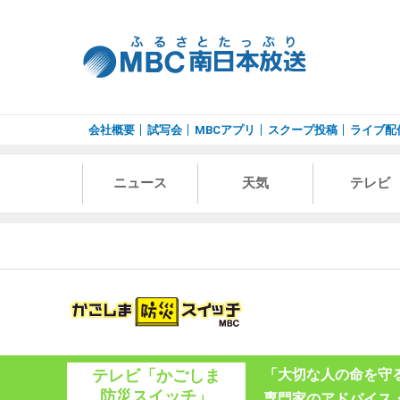
会社概要
試写会
MBCアプリ
スクープ投稿
ライブ配
ニュース
天気
テレビ
テレビ「かごしま
「大切な人の命を守
防災スイッチ」
専門家のアドバイス