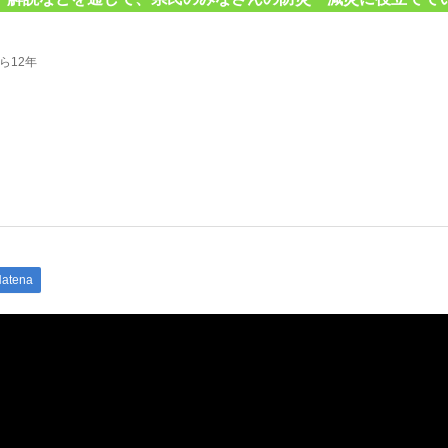
ら12年
atena