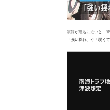
震源が陸地に近いと、警
「
強い揺れ
」や「
弱くて