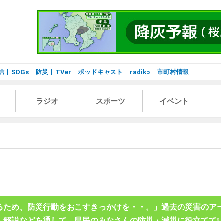
信
SDGs
防災
TVer
ポッドキャスト
radiko
市町村情報
ラジオ
スポーツ
イベント
るため、防災行動をおこすきっかけを・・。」過去の災害のア
・解説などを通して、県民のみなさんの防災・減災に役立てて