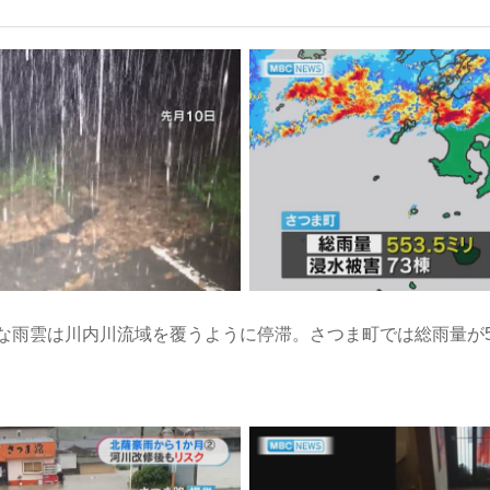
発な雨雲は川内川流域を覆うように停滞。さつま町では総雨量が5