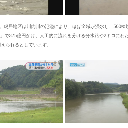
豪雨。虎居地区は川内川の氾濫により、ほぼ全域が浸水し、500
」で375億円かけ、人工的に流れを分ける分水路や2キロにわ
に耐えられるとしています。