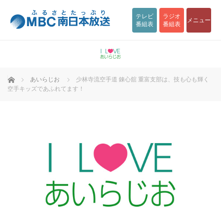
テレビ
ラジオ
メニュー
番組表
番組表
ホーム
あいらじお
少林寺流空手道 錬心舘 重富支部は、技も心も輝く
空手キッズであふれてます！