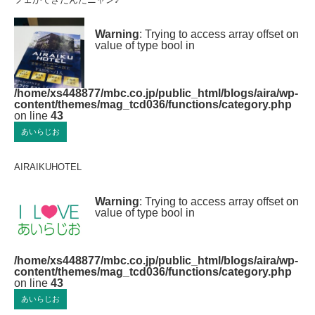
Warning
: Trying to access array offset on
value of type bool in
/home/xs448877/mbc.co.jp/public_html/blogs/aira/wp-
content/themes/mag_tcd036/functions/category.php
on line
43
あいらじお
AIRAIKUHOTEL
Warning
: Trying to access array offset on
value of type bool in
/home/xs448877/mbc.co.jp/public_html/blogs/aira/wp-
content/themes/mag_tcd036/functions/category.php
on line
43
あいらじお