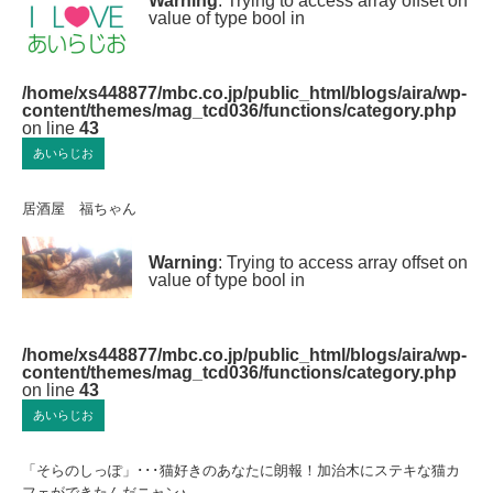
Warning
: Trying to access array offset on
value of type bool in
/home/xs448877/mbc.co.jp/public_html/blogs/aira/wp-
content/themes/mag_tcd036/functions/category.php
on line
43
あいらじお
居酒屋 福ちゃん
Warning
: Trying to access array offset on
value of type bool in
/home/xs448877/mbc.co.jp/public_html/blogs/aira/wp-
content/themes/mag_tcd036/functions/category.php
on line
43
あいらじお
「そらのしっぽ」･･･猫好きのあなたに朗報！加治木にステキな猫カ
フェができたんだニャン♪