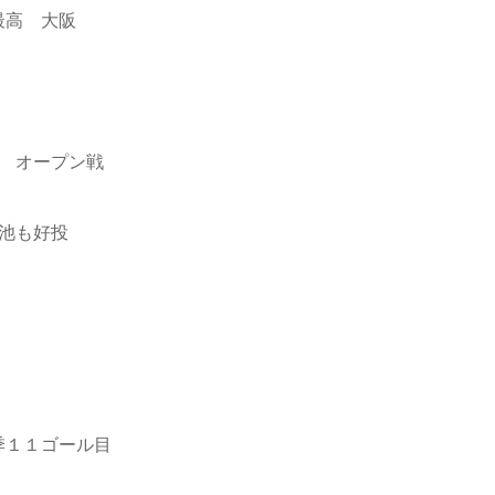
最高 大阪
打 オープン戦
菊池も好投
季１１ゴール目