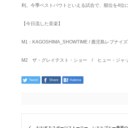
利。今季ベストバウトといえる試合で、順位を4位
【今日流した音楽】
M1：KAG
OSHIMA_SHOWTIME / 鹿児島レブナイズ
M2 ザ・グレイテスト・ショー /
ヒュー・ジャ
Tweet
Share
Hatena
おおすみスポーツストーリー シエルブルー鹿屋の