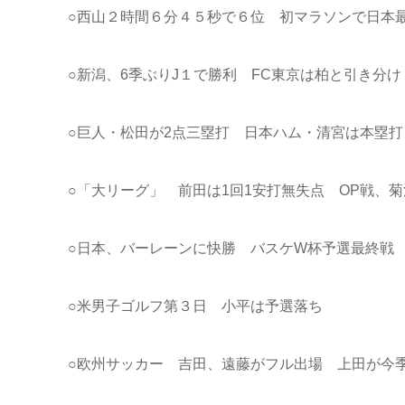
○西山２時間６分４５秒で６位 初マラソンで日本
○新潟、6季ぶりJ１で勝利 FC東京は柏と引き分け
○巨人・松田が2点三塁打 日本ハム・清宮は本塁
○「大リーグ」 前田は1回1安打無失点 OP戦、
○日本、バーレーンに快勝 バスケW杯予選最終戦
○米男子ゴルフ第３日 小平は予選落ち
○欧州サッカー 吉田、遠藤がフル出場 上田が今