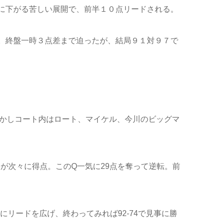
に下がる苦しい展開で、前半１０点リードされる。
。終盤一時３点差まで迫ったが、結局９１対９７で
しかしコート内はロート、マイケル、今川のビッグマ
Jが次々に得点。このQ一気に29点を奪って逆転。前
リードを広げ、終わってみれば92-74で見事に勝