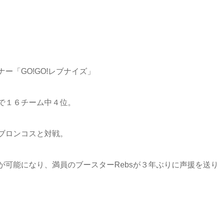
ー「GO!GO!レブナイズ」
で１６チーム中４位。
ブロンコスと対戦。
可能になり、満員のブースターRebsが３年ぶりに声援を送