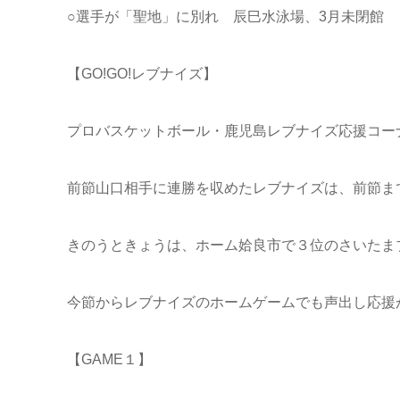
○選手が「聖地」に別れ 辰巳水泳場、3月未閉館
【GO!GO!レブナイズ】
プロバスケットボール・鹿児島レブナイズ応援コーナ
前節山口相手に連勝を収めたレブナイズは、前節ま
きのうときょうは、ホーム姶良市で３位のさいたま
今節からレブナイズのホームゲームでも声出し応援が
【GAME１】