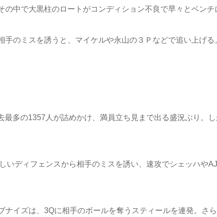
その中で大黒柱のロートがコンディション不良で早々とベンチ
相手のミスを誘うと、マイケルや永山の３Ｐなどで追い上げる
去最多の1357人が詰めかけ、満員立ち見まで出る盛況ぶり。
激しいディフェンスから相手のミスを誘い、速攻でシェッハやA
ナイズは、3Qに相手のボールを奪うスティールを連発。さらに