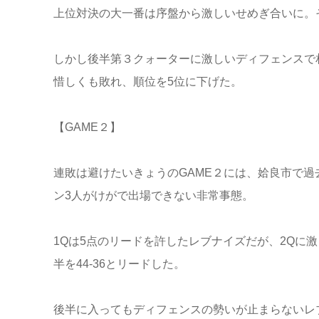
上位対決の大一番は序盤から激しいせめぎ合いに。
しかし後半第３クォーターに激しいディフェンスで
惜しくも敗れ、順位を5位に下げた。
【GAME２】
連敗は避けたいきょうのGAME２には、姶良市で過
ン3人がけがで出場できない非常事態。
1Qは5点のリードを許したレブナイズだが、2Qに
半を44-36とリードした。
後半に入ってもディフェンスの勢いが止まらないレブ