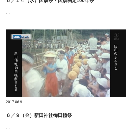
６／１４（水）国旗祭・国旗制定100年祭
…
2017.06.9
６／９（金）新田神社御田植祭
…