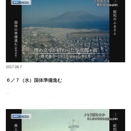
2017.06.7
６／７（水）国体準備進む
…