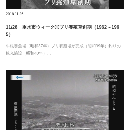
2018.11.26
11/26 垂水市ウィーク①ブリ養殖草創期（1962～196
5）
牛根養魚場（昭和37年）ブリ養殖場が完成（昭和39年）釣りの
観光施設（昭和40年）…